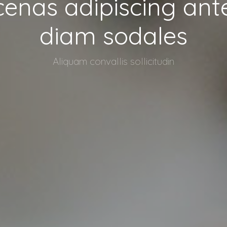
enas adipiscing ant
diam sodales
Aliquam convallis sollicitudin