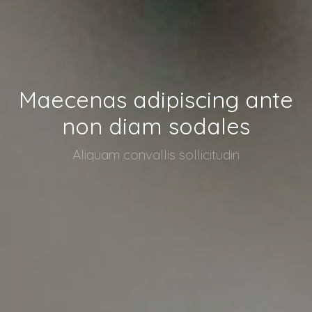
Maecenas adipiscing ante
non diam sodales
Aliquam convallis sollicitudin