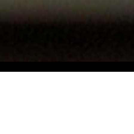
Morbi vel erat non mauris convallis
vehicula